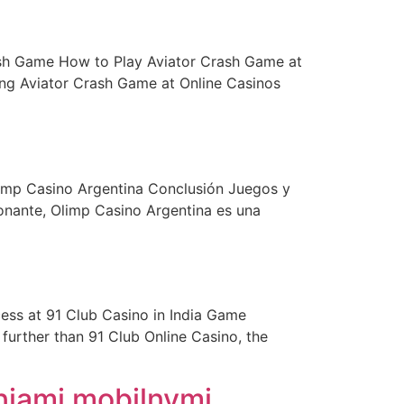
sh Game How to Play Aviator Crash Game at
ing Aviator Crash Game at Online Casinos
limp Casino Argentina Conclusión Juegos y
onante, Olimp Casino Argentina es una
ess at 91 Club Casino in India Game
 further than 91 Club Online Casino, the
niami mobilnymi