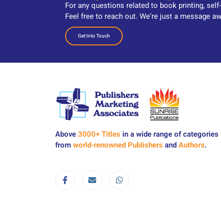
For any questions related to book printing, self
Feel free to reach out. We’re just a message aw
Get Into Touch
Above
3000+ Titles
in a wide range of categories
from
world-renowned Publishers
and
Authors
.