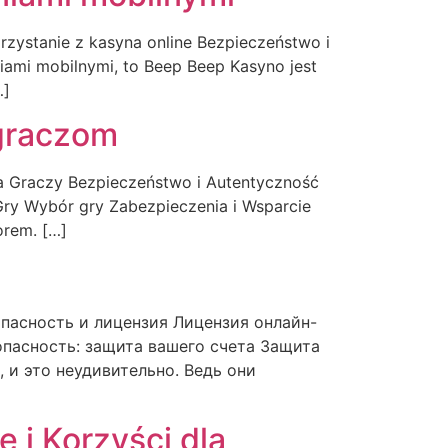
ystanie z kasyna online Bezpieczeństwo i
iami mobilnymi, to Beep Beep Kasyno jest
…]
 graczom
a Graczy Bezpieczeństwo i Autentyczność
Gry Wybór gry Zabezpieczenia i Wsparcie
orem. […]
опасность и лицензия Лицензия онлайн-
зопасность: защита вашего счета Защита
 и это неудивительно. Ведь они
 i Korzyści dla