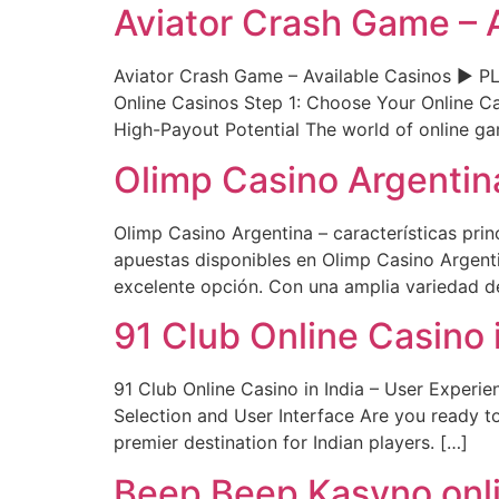
Aviator Crash Game – 
Aviator Crash Game – Available Casinos ▶️ 
Online Casinos Step 1: Choose Your Online C
High-Payout Potential The world of online g
Olimp Casino Argentina
Olimp Casino Argentina – características pr
apuestas disponibles en Olimp Casino Argenti
excelente opción. Con una amplia variedad de 
91 Club Online Casino 
91 Club Online Casino in India – User Exper
Selection and User Interface Are you ready to
premier destination for Indian players. […]
Beep Beep Kasyno onli