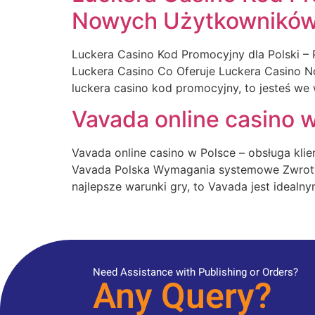
Nowych Użytkownikó
Luckera Casino Kod Promocyjny dla Polski
Luckera Casino Co Oferuje Luckera Casino 
luckera casino kod promocyjny, to jesteś w
Vavada online casino w
Vavada online casino w Polsce – obsługa kl
Vavada Polska Wymagania systemowe Zwroty i
najlepsze warunki gry, to Vavada jest ideal
Need Assistance with Publishing or Orders?
Any Query?